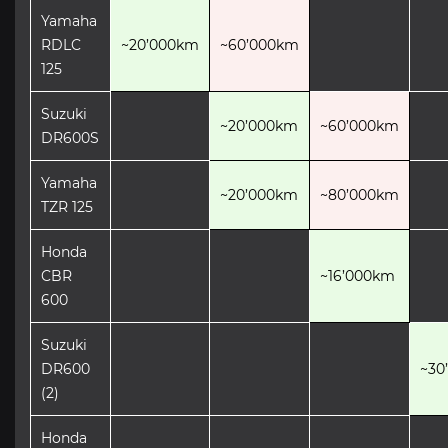
Yamaha
RDLC
~20’000km
~60’000km
125
Suzuki
~20’000km
~60’000km
DR600S
Yamaha
~20’000km
~80’000km
TZR 125
Honda
CBR
~16’000km
600
Suzuki
DR600
~30
(2)
Honda